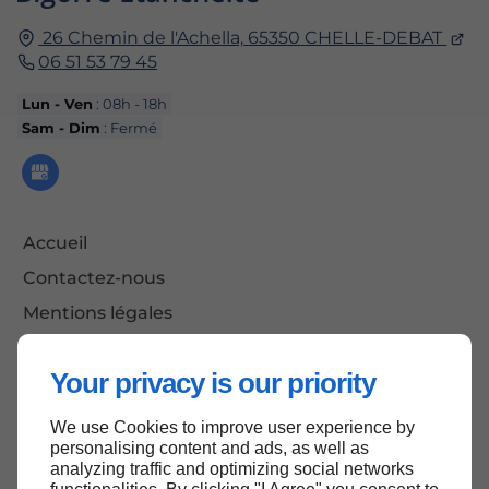
26 Chemin de l'Achella,
65350
CHELLE-DEBAT
06 51 53 79 45
Lun - Ven
: 08h - 18h
Sam - Dim
: Fermé
Accueil
Contactez-nous
Mentions légales
Plan du site
Your privacy is our priority
We use Cookies to improve user experience by
Haut de page
personalising content and ads, as well as
analyzing traffic and optimizing social networks