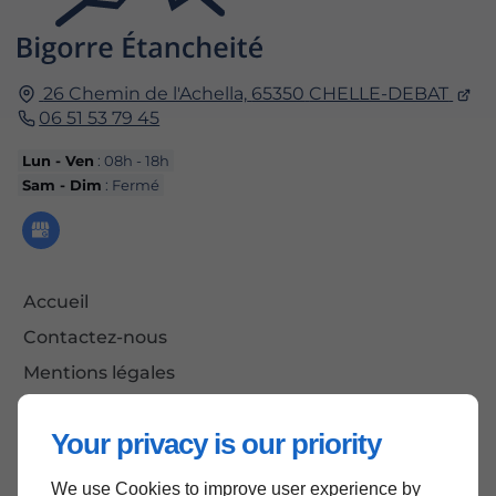
26 Chemin de l'Achella,
65350
CHELLE-DEBAT
06 51 53 79 45
Lun - Ven
: 08h - 18h
Sam - Dim
: Fermé
Accueil
Contactez-nous
Mentions légales
Plan du site
Your privacy is our priority
We use Cookies to improve user experience by