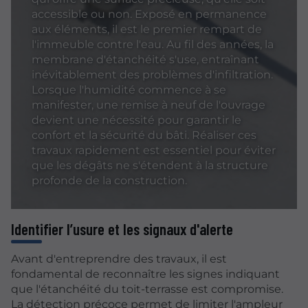
accessible ou non. Exposé en permanence
aux éléments, il est le premier rempart de
l'immeuble contre l'eau. Au fil des années, la
membrane d'étanchéité s'use, entraînant
inévitablement des problèmes d'infiltration.
Lorsque l'humidité commence à se
manifester, une remise à neuf de l'ouvrage
devient une nécessité pour garantir le
confort et la sécurité du bâti. Réaliser ces
travaux rapidement est essentiel pour éviter
que les dégâts ne s'étendent à la structure
profonde de la construction.
Identifier l’usure et les signaux d'alerte
Avant d'entreprendre des travaux, il est
fondamental de reconnaître les signes indiquant
que l'étanchéité du toit-terrasse est compromise.
La détection précoce permet de limiter l'ampleur