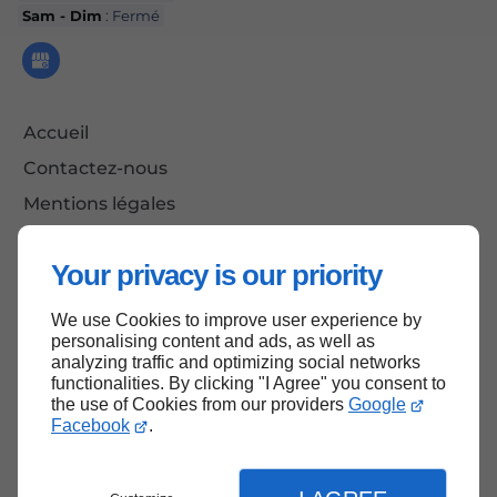
Sam - Dim
: Fermé
Accueil
Contactez-nous
Mentions légales
Plan du site
Your privacy is our priority
We use Cookies to improve user experience by
Haut de page
personalising content and ads, as well as
analyzing traffic and optimizing social networks
functionalities. By clicking "I Agree" you consent to
the use of Cookies from our providers
Google
Facebook
.