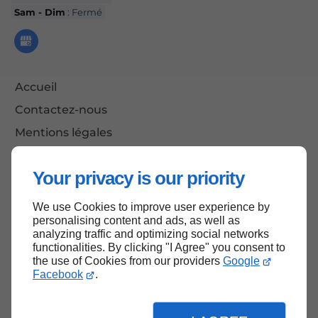
Sam - Dim
: Fermé
Accueil
Contactez-nous
Mentions légales
Plan du site
Your privacy is our priority
We use Cookies to improve user experience by
Haut de page
personalising content and ads, as well as
analyzing traffic and optimizing social networks
functionalities. By clicking "I Agree" you consent to
the use of Cookies from our providers
Google
Facebook
.