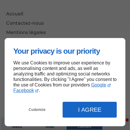
Accueil
Contactez-nous
Mentions légales
Plan du site
Your privacy is our priority
We use Cookies to improve user experience by
Haut de page
personalising content and ads, as well as
analyzing traffic and optimizing social networks
functionalities. By clicking "I Agree" you consent to
the use of Cookies from our providers
Google
Facebook
.
I AGREE
Customize
Menu
Infos
Contact